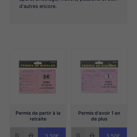
Humour Ado-Adulte
d'autres encore.
Humour coquin & cadeaux adultes amusants
Diplômes et médailles
Mouchoirs et Savons magiques
Permis de rigoler
Nunettes
Plaque de porte métal à thèmes
Magnet Trophée
Permis de partir à la
Permis d'avoir 1 an
retraite
de plus
3.50€
3.50€