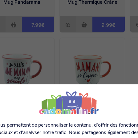
Mug Pandarama
Mug Thermique Crâne
7.99€
9.99€
Mug Maman géniale
Mug Maman je t'aime
s permettent de personnaliser le contenu, d'offrir des fonctionn
7.50€
7.50€
ciaux et d'analyser notre trafic. Nous partageons également de