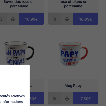
Seventies rose en
rose et blanc en
porcelaine
porcelaine
10.99€
10.99€
Mug Papa génial
Mug Papy
alités relatives
7.50€
7.50€
s informations