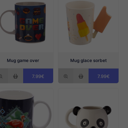
Mug game over
Mug glace sorbet
7.99€
7.99€