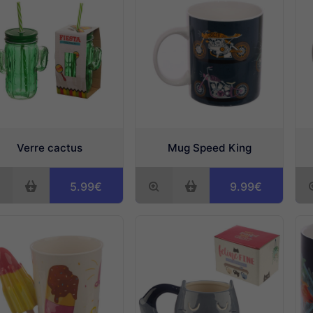
Verre cactus
Mug Speed King
5.99€
9.99€