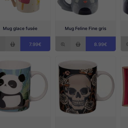
Mug glace fusée
Mug Feline Fine gris
7.99€
8.99€