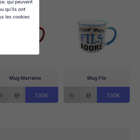
yse, qui peuvent
u qu'ils ont
us les cookies
Mug Marraine
Mug Fils
7.50€
7.50€