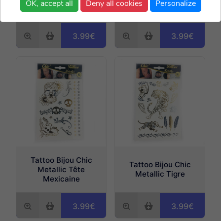
OK, accept all
Deny all cookies
Personalize
Metallic Scorpion
Metallic Pirate
3.99€
3.99€
Tattoo Bijou Chic
Tattoo Bijou Chic
Metallic Tête
Metallic Tigre
Mexicaine
3.99€
3.99€