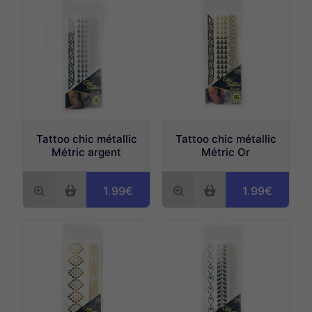
Espace fumeurs
Tattoos provisoires
Espace beauté
Divers
Étiquettes bagages
Tattoo chic métallic
Tattoo chic métallic
Métric argent
Métric Or
1.99€
1.99€