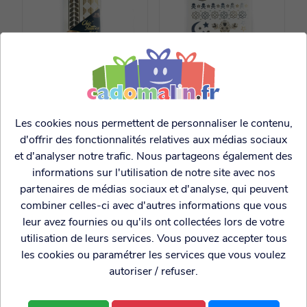
Tattoo chic métallic
Tattoo Bijou Chic
Feuille Or
Metallic Skulls
Les cookies nous permettent de personnaliser le contenu,
1.99€
3.99€
d'offrir des fonctionnalités relatives aux médias sociaux
et d'analyser notre trafic. Nous partageons également des
informations sur l'utilisation de notre site avec nos
partenaires de médias sociaux et d'analyse, qui peuvent
combiner celles-ci avec d'autres informations que vous
leur avez fournies ou qu'ils ont collectées lors de votre
utilisation de leurs services. Vous pouvez accepter tous
les cookies ou paramétrer les services que vous voulez
autoriser / refuser.
Tattoo Bijou Chic
Tattoo Bijou Chic