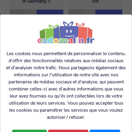
in Germany »
cm
3.99€
4.99€
Les cookies nous permettent de personnaliser le contenu,
d'offrir des fonctionnalités relatives aux médias sociaux
et d'analyser notre trafic. Nous partageons également des
informations sur l'utilisation de notre site avec nos
partenaires de médias sociaux et d'analyse, qui peuvent
combiner celles-ci avec d'autres informations que vous
Magnet vintage avec
Magnet vintage avec
leur avez fournies ou qu'ils ont collectées lors de votre
message Available –
message Scooter –
utilisation de leurs services. Vous pouvez accepter tous
Magnet rond Ø 7,5
Magnet rond Ø 7,5
cm
cm
les cookies ou paramétrer les services que vous voulez
autoriser / refuser.
4.99€
4.99€