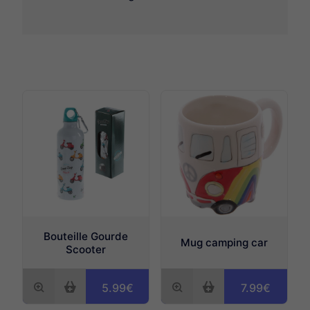
Marseille souvenirs
Olympique de Marseille
Amazon Love
PROTECTION Porte carte Meex up
Bouteille Gourde
Mug camping car
Porte monnaie et Portefeuille
Scooter
Trousses et Pochettes & Sacs
5.99€
7.99€
Scooter-Skate-Van-Retro gaming