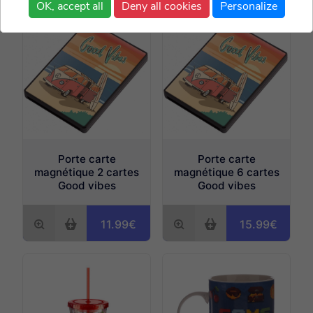
OK, accept all
Deny all cookies
Personalize
Porte carte
Porte carte
magnétique 2 cartes
magnétique 6 cartes
Good vibes
Good vibes
11.99€
15.99€