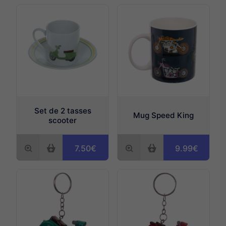
Espace fumeurs
Tattoos provisoires
Espace beauté
Divers
Étiquettes bagages
Set de 2 tasses
Mug Speed King
scooter
7.50€
9.99€