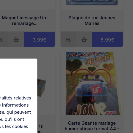
Magnet message Un
Plaque de rue Jeunes
remariage..
Mariés
3.99€
5.99€
alités relatives
s informations
yse, qui peuvent
u qu'ils ont
Carte Géante mariage
Boîte à souvenirs
us les cookies
humoristique format A4 -
d'enfance bleue