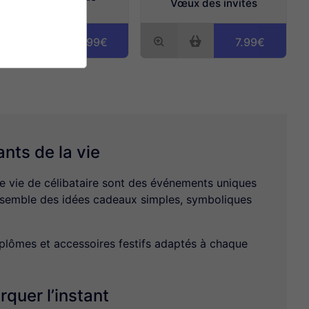
Vœux des invités
4.99€
7.99€
nts de la vie
de vie de célibataire sont des événements uniques
rassemble des idées cadeaux simples, symboliques
iplômes et accessoires festifs adaptés à chaque
quer l’instant