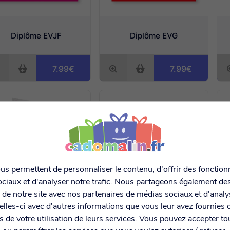
Diplôme EVJF
Diplôme EVG
7.99€
7.99€
s permettent de personnaliser le contenu, d'offrir des fonctionn
ciaux et d'analyser notre trafic. Nous partageons également de
on de notre site avec nos partenaires de médias sociaux et d'anal
lles-ci avec d'autres informations que vous leur avez fournies o
Boîte à souvenirs
rs de votre utilisation de leurs services. Vous pouvez accepter to
Drapeau des Mariés
d'enfance rose