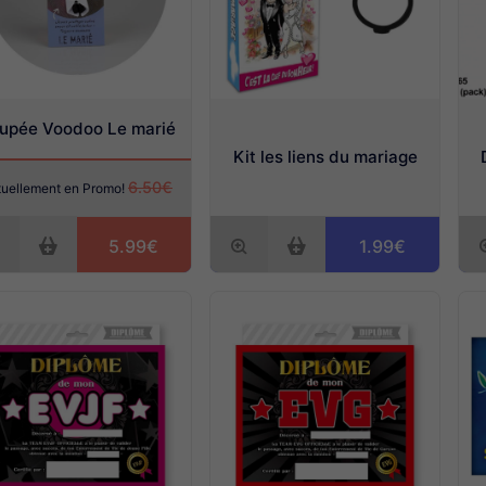
upée Voodoo Le marié
Kit les liens du mariage
6.50€
tuellement en Promo!
5.99€
1.99€