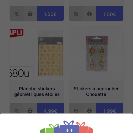
1.50€
1.50€
Planche stickers
Stickers à accrocher
géométriques étoiles
Chouette
4.99€
1.99€