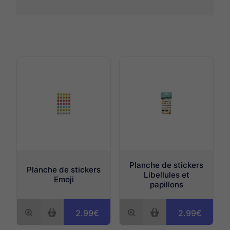
Ecriture Fantaisie
Stickers - Gommettes
Notebooks fantaisie
Gommes fantaisie
Marque pages
Accessoires divers
Planche de stickers
Planche de stickers
Libellules et
Emoji
papillons
2.99€
2.99€