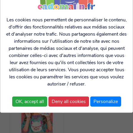
Les cookies nous permettent de personnaliser le contenu,
d'offrir des fonctionnalités relatives aux médias sociaux
et d'analyser notre trafic. Nous partageons également des
informations sur l'utilisation de notre site avec nos
partenaires de médias sociaux et d'analyse, qui peuvent
Stickers à accrocher
Stickers à accrocher
combiner celles-ci avec d'autres informations que vous
Chouettes pastel
Elephants
leur avez fournies ou qu'ils ont collectées lors de votre
utilisation de leurs services. Vous pouvez accepter tous
1.99€
1.99€
les cookies ou paramétrer les services que vous voulez
autoriser / refuser.
OK, accept all
Deny all cookies
Personalize