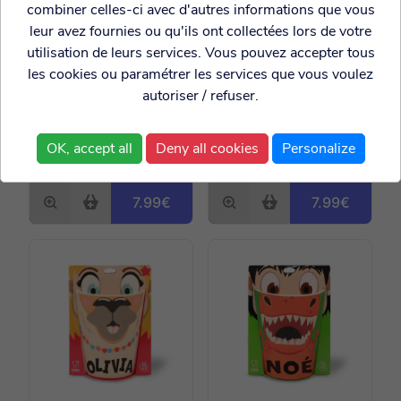
combiner celles-ci avec d'autres informations que vous
leur avez fournies ou qu'ils ont collectées lors de votre
utilisation de leurs services. Vous pouvez accepter tous
les cookies ou paramétrer les services que vous voulez
autoriser / refuser.
Verre personnalisé
Verre personnalisé
avec prénom
avec prénom Paul
OK, accept all
Deny all cookies
Personalize
Raphaël
7.99€
7.99€