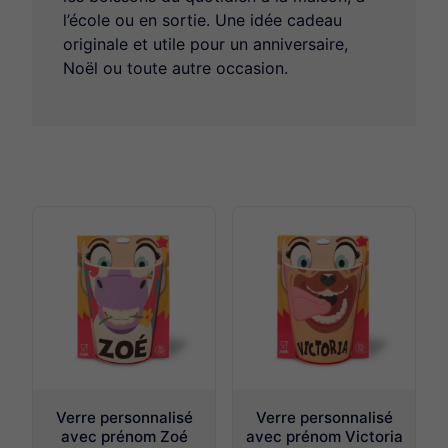
Bouteilles isothermes Prénom Station d'Hydratation
l’école ou en sortie. Une idée cadeau
Porte-brosses à dents Prénom
originale et utile pour un anniversaire,
Noël ou toute autre occasion.
Tasse expresso prénom
Stylo prénom avec étui
Les Bons Gars articles Prénom homme
Les Petites Nanas Boîte à bijoux et Chaussettes
Prénom
Verre prénom Panda Team
Puzzle bébé personnalisé avec prénom - Le premier
puzzle pour enfant
Super gourdes prénom
Magnet Prénom
Boîte métal personnalisée prénom
Verre personnalisé
Verre personnalisé
Bougies Prénom
avec prénom Zoé
avec prénom Victoria