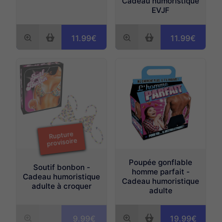
Cadeau humoristique
EVJF
11.99€
11.99€
Rupture
provisoire
Poupée gonflable
Soutif bonbon -
homme parfait -
Cadeau humoristique
Cadeau humoristique
adulte à croquer
adulte
9.99€
19.99€