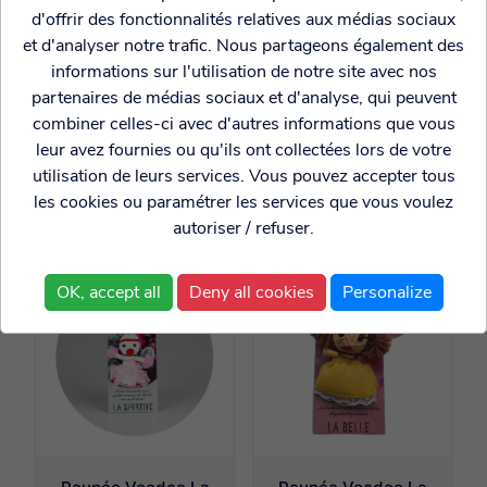
d'offrir des fonctionnalités relatives aux médias sociaux
et d'analyser notre trafic. Nous partageons également des
Rupture
provisoire
informations sur l'utilisation de notre site avec nos
partenaires de médias sociaux et d'analyse, qui peuvent
combiner celles-ci avec d'autres informations que vous
Plaque de porte
Magnet trophée bois
leur avez fournies ou qu'ils ont collectées lors de votre
Chieuse
Chieuse
utilisation de leurs services. Vous pouvez accepter tous
les cookies ou paramétrer les services que vous voulez
7.50€
4.99€
autoriser / refuser.
OK, accept all
Deny all cookies
Personalize