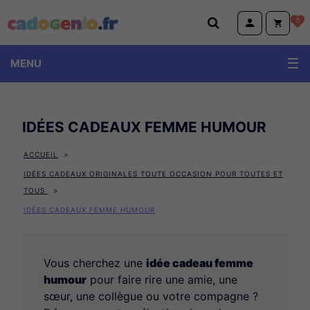
Cadogenio.fr
0
MENU
IDÉES CADEAUX FEMME HUMOUR
Idées cadeaux femme personnalisés
Idées cadeaux femme Amour, famille & amis
ACCUEIL
IDÉES CADEAUX ORIGINALES TOUTE OCCASION POUR TOUTES ET
Idée cadeaux femme Déco, Maison & Bien-être
TOUS
Idées cadeaux femme humour
IDÉES CADEAUX FEMME HUMOUR
Idées cadeaux femme anniversaire
Idées cadeaux homme Papa
Vous cherchez une
idée cadeau femme
Idées cadeaux homme famille
humour
pour faire rire une amie, une
Idées cadeaux homme copains & amis
sœur, une collègue ou votre compagne ?