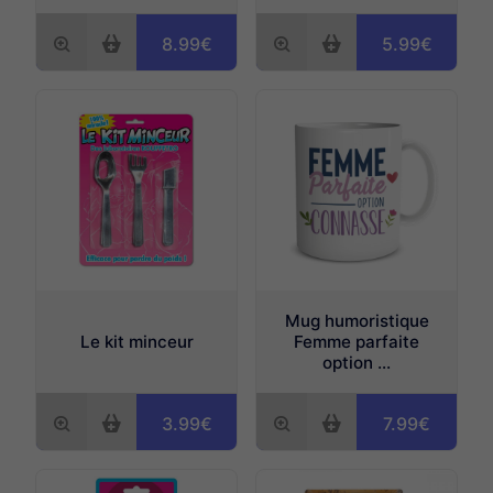
8.99€
5.99€
Mug humoristique
Le kit minceur
Femme parfaite
option ...
3.99€
7.99€