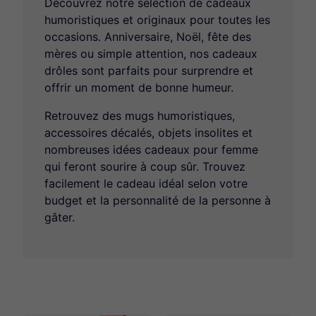
Découvrez notre sélection de cadeaux
Idées cadeaux pour enfant – Jeux créatifs & éducatifs
humoristiques et originaux pour toutes les
Idées cadeaux pour enfant personnalisées
occasions. Anniversaire, Noël, fête des
mères ou simple attention, nos cadeaux
Idées cadeaux pour enfant animaux
drôles sont parfaits pour surprendre et
Idées cadeaux pour fille
offrir un moment de bonne humeur.
Idées cadeaux pour garçon
Retrouvez des mugs humoristiques,
accessoires décalés, objets insolites et
nombreuses idées cadeaux pour femme
qui feront sourire à coup sûr. Trouvez
facilement le cadeau idéal selon votre
budget et la personnalité de la personne à
gâter.