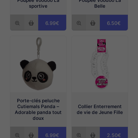
Poupée Voodoo La
Poupée Voodoo La
sportive
Belle
6.99€
6.50€
Porte-clés peluche
Cutiemals Panda –
Collier Enterrement
Adorable panda tout
de vie de Jeune Fille
doux
6.99€
2.50€