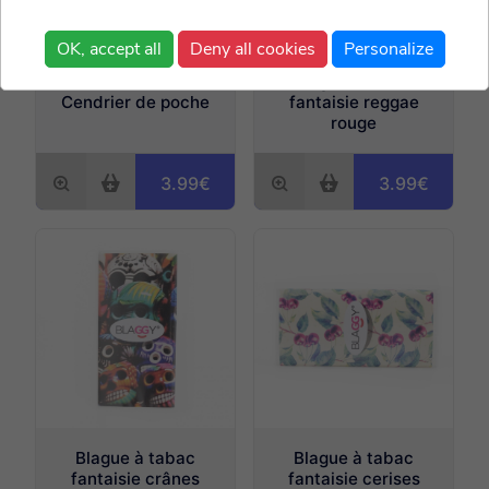
OK, accept all
Deny all cookies
Personalize
Blague à tabac
Cendrier de poche
fantaisie reggae
rouge
3.99€
3.99€
Blague à tabac
Blague à tabac
fantaisie crânes
fantaisie cerises