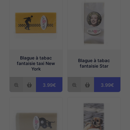
Espace fumeurs
Tattoos provisoires
Espace beauté
Divers
Étiquettes bagages
Blague à tabac
Blague à tabac
fantaisie taxi New
fantaisie Star
York
3.99€
3.99€