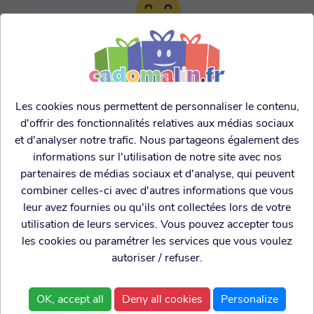
TARIFS AGRESSIFS &
FRANCO LEGER
Les cookies nous permettent de personnaliser le contenu,
d'offrir des fonctionnalités relatives aux médias sociaux
et d'analyser notre trafic. Nous partageons également des
informations sur l'utilisation de notre site avec nos
partenaires de médias sociaux et d'analyse, qui peuvent
combiner celles-ci avec d'autres informations que vous
leur avez fournies ou qu'ils ont collectées lors de votre
utilisation de leurs services. Vous pouvez accepter tous
les cookies ou paramétrer les services que vous voulez
autoriser / refuser.
Cadogenio
est une
Qui sommes nous?
boutique
Conditions générales de
OK, accept all
Deny all cookies
Personalize
spécialisée dans
vente