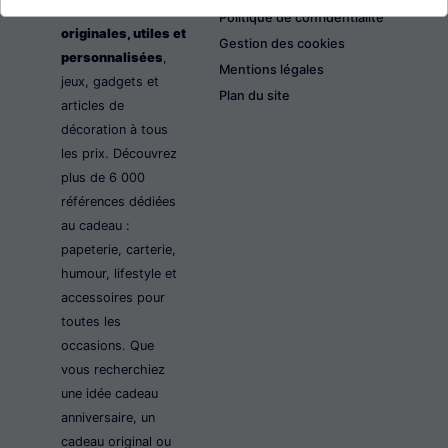
les idées cadeaux
Politique de confidentialité
originales, utiles et
Gestion des cookies
personnalisées
,
Mentions légales
jeux, gadgets et
Plan du site
articles de
décoration à tous
les prix. Découvrez
plus de 6 000
références dédiées
au cadeau :
papeterie, carterie,
humour, lifestyle et
accessoires pour
toutes les
occasions. Que
vous recherchiez
une idée cadeau
anniversaire, un
cadeau original ou