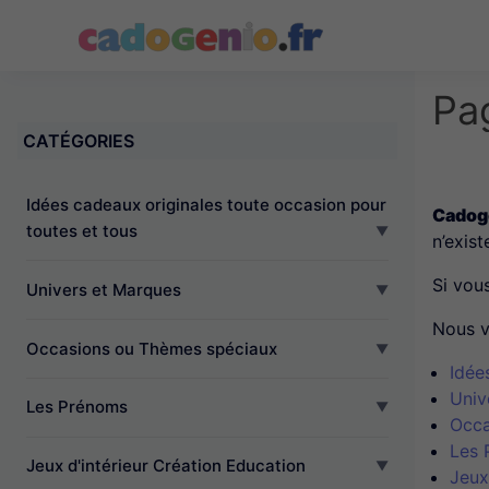
Cadogenio.fr
Pa
CATÉGORIES
Idées cadeaux originales toute occasion pour
Cadoge
toutes et tous
n’exist
Si vou
Univers et Marques
Nous v
Occasions ou Thèmes spéciaux
Idée
Univ
Les Prénoms
Occa
Les 
Jeux d'intérieur Création Education
Jeux