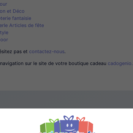
our
on et Déco
terie fantaisie
erIe Articles de fête
tyle
oor
ésitez pas et
contactez-nous
.
navigation sur le site de votre boutique cadeau
cadogenio.