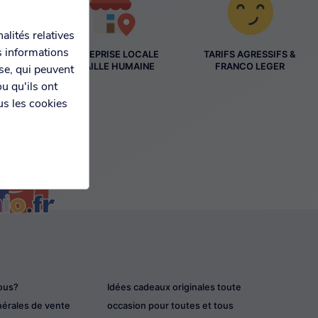
alités relatives
s informations
ENTREPRISE LOCALE
TARIFS AGRESSIFS &
ES
À TAILLE HUMAINE
FRANCO LEGER
yse, qui peuvent
S
u qu'ils ont
us les cookies
ous?
Idées cadeaux originales toute
nérales de vente
occasion pour toutes et tous