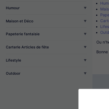
Hum
Humour
Mais
Pape
Cart
Maison et Déco
Lifes
Outd
Papeterie fantaisie
Ou n'h
CarterIe Articles de fête
Bonne 
Lifestyle
Outdoor