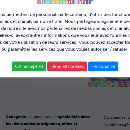
s permettent de personnaliser le contenu, d'offrir des fonctionn
ciaux et d'analyser notre trafic. Nous partageons également de
MENT SÉCURISÉ
EXPÉDITION RAPIDE ET
DONNÉES
C MONETICO
LIVRAISON EN 48H
PERSONNELL
on de notre site avec nos partenaires de médias sociaux et d'anal
SÉCURISÉE
lles-ci avec d'autres informations que vous leur avez fournies o
rs de votre utilisation de leurs services. Vous pouvez accepter to
ou paramétrer les services que vous voulez autoriser / refuser.
OK, accept all
Deny all cookies
Personalize
Cadogenio
est une boutique
spécialisée dans
Qui sommes n
les idées cadeaux originales, utiles et
Conditions gé