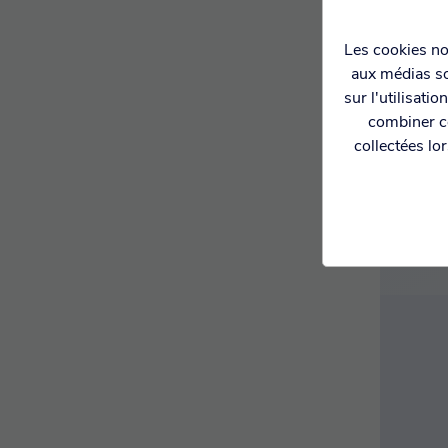
Les cookies nou
aux médias so
PAIE
CI
sur l'utilisati
combiner ce
collectées lo