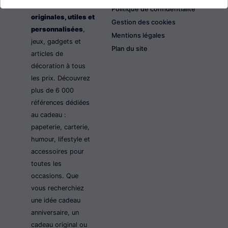
les idées cadeaux
Politique de confidentialité
originales, utiles et
Gestion des cookies
personnalisées
,
Mentions légales
jeux, gadgets et
Plan du site
articles de
décoration à tous
les prix. Découvrez
plus de 6 000
références dédiées
au cadeau :
papeterie, carterie,
humour, lifestyle et
accessoires pour
toutes les
occasions. Que
vous recherchiez
une idée cadeau
anniversaire, un
cadeau original ou