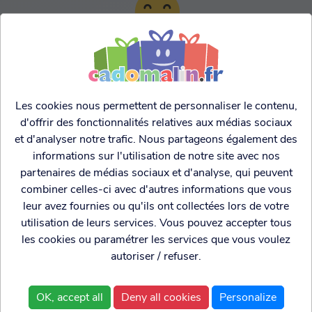
TARIFS AGRESSIFS &
FRANCO LEGER
Les cookies nous permettent de personnaliser le contenu,
d'offrir des fonctionnalités relatives aux médias sociaux
et d'analyser notre trafic. Nous partageons également des
informations sur l'utilisation de notre site avec nos
partenaires de médias sociaux et d'analyse, qui peuvent
combiner celles-ci avec d'autres informations que vous
leur avez fournies ou qu'ils ont collectées lors de votre
utilisation de leurs services. Vous pouvez accepter tous
les cookies ou paramétrer les services que vous voulez
autoriser / refuser.
Cadogenio
est une
Qui sommes nous?
boutique
Conditions générales de
OK, accept all
Deny all cookies
Personalize
spécialisée dans
vente