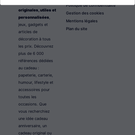
les idées cadeaux
Politique de confidentialité
originales, utiles et
Gestion des cookies
personnalisées
,
Mentions légales
jeux, gadgets et
Plan du site
articles de
décoration à tous
les prix. Découvrez
plus de 6 000
références dédiées
au cadeau :
papeterie, carterie,
humour, lifestyle et
accessoires pour
toutes les
occasions. Que
vous recherchiez
une idée cadeau
anniversaire, un
cadeau original ou