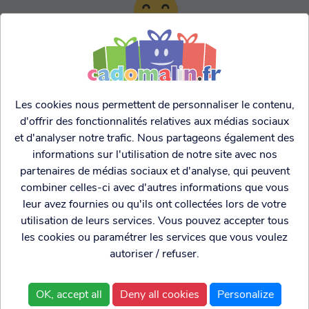
TARIFS AGRESSIFS &
FRANCO LEGER
Les cookies nous permettent de personnaliser le contenu,
d'offrir des fonctionnalités relatives aux médias sociaux
et d'analyser notre trafic. Nous partageons également des
informations sur l'utilisation de notre site avec nos
partenaires de médias sociaux et d'analyse, qui peuvent
combiner celles-ci avec d'autres informations que vous
leur avez fournies ou qu'ils ont collectées lors de votre
utilisation de leurs services. Vous pouvez accepter tous
les cookies ou paramétrer les services que vous voulez
autoriser / refuser.
Cadogenio
est une
Qui sommes nous?
boutique
Conditions générales de
OK, accept all
Deny all cookies
Personalize
spécialisée dans
vente