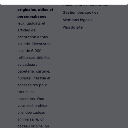
les idées cadeaux
Politique de confidentialité
originales, utiles et
Gestion des cookies
personnalisées
,
Mentions légales
jeux, gadgets et
Plan du site
articles de
décoration à tous
les prix. Découvrez
plus de 6 000
références dédiées
au cadeau :
papeterie, carterie,
humour, lifestyle et
accessoires pour
toutes les
occasions. Que
vous recherchiez
une idée cadeau
anniversaire, un
cadeau original ou