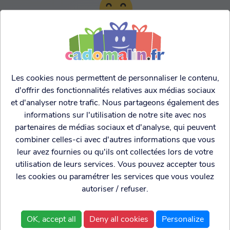
TARIFS AGRESSIFS &
FRANCO LEGER
Les cookies nous permettent de personnaliser le contenu,
d'offrir des fonctionnalités relatives aux médias sociaux
et d'analyser notre trafic. Nous partageons également des
informations sur l'utilisation de notre site avec nos
partenaires de médias sociaux et d'analyse, qui peuvent
combiner celles-ci avec d'autres informations que vous
leur avez fournies ou qu'ils ont collectées lors de votre
utilisation de leurs services. Vous pouvez accepter tous
les cookies ou paramétrer les services que vous voulez
autoriser / refuser.
Cadogenio
est une
Qui sommes nous?
boutique
Conditions générales de
OK, accept all
Deny all cookies
Personalize
spécialisée dans
vente