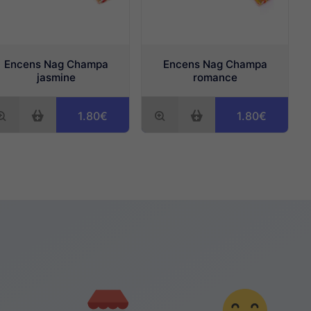
Encens Nag Champa
Encens Nag Champa
jasmine
romance
1.80€
1.80€