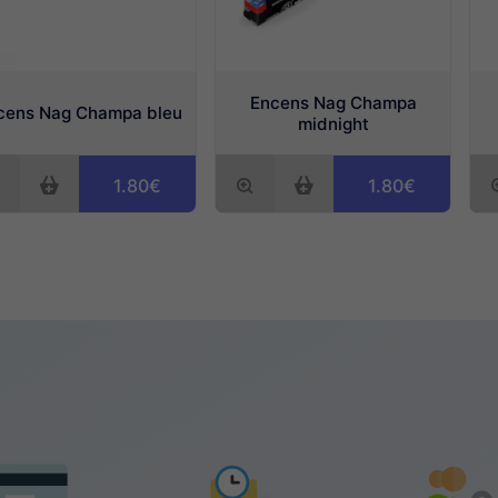
Encens Nag Champa
cens Nag Champa bleu
midnight
1.80€
1.80€