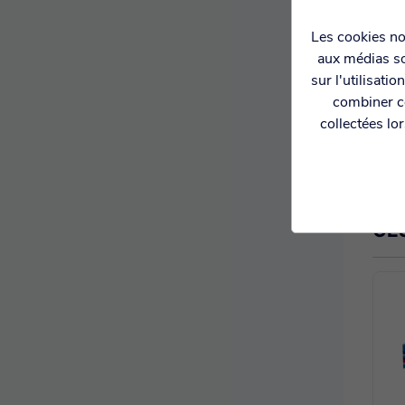
Les cookies nou
aux médias so
sur l'utilisati
combiner ce
collectées lo
CE