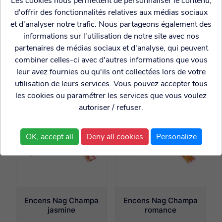
Les cookies nous permettent de personnaliser le contenu,
d'offrir des fonctionnalités relatives aux médias sociaux
et d'analyser notre trafic. Nous partageons également des
informations sur l'utilisation de notre site avec nos
Encens Nag Champa
Encens Nag Champa
partenaires de médias sociaux et d'analyse, qui peuvent
bleu
midnight
combiner celles-ci avec d'autres informations que vous
leur avez fournies ou qu'ils ont collectées lors de votre
1.80€
1.80€
utilisation de leurs services. Vous pouvez accepter tous
les cookies ou paramétrer les services que vous voulez
autoriser / refuser.
OK, accept all
Deny all cookies
Personalize
Encens Nag Champa
Encens Nag Champa
jasmine
romance