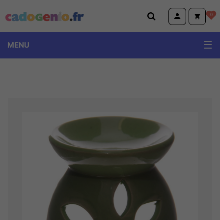
Cadogenio.fr
0
MENU