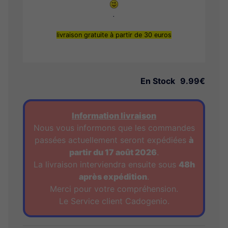
.
livraison gratuite à partir de 30 euros
En Stock
9.99€
Information livraison
Nous vous informons que les commandes
passées actuellement seront expédiées
à
partir du 17 août 2026
.
La livraison interviendra ensuite sous
48h
après expédition
.
Merci pour votre compréhension.
Le Service client Cadogenio.