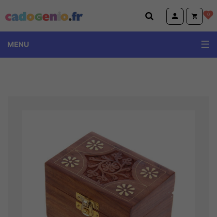
Cadogenio.fr
0
MENU