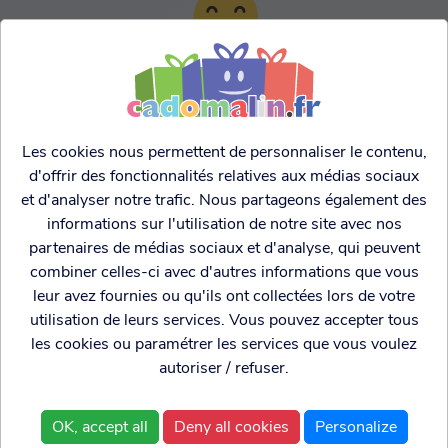
TARIFS AGRESSIFS &
FRANCO LEGER
Les cookies nous permettent de personnaliser le contenu,
d'offrir des fonctionnalités relatives aux médias sociaux
et d'analyser notre trafic. Nous partageons également des
informations sur l'utilisation de notre site avec nos
partenaires de médias sociaux et d'analyse, qui peuvent
combiner celles-ci avec d'autres informations que vous
leur avez fournies ou qu'ils ont collectées lors de votre
utilisation de leurs services. Vous pouvez accepter tous
les cookies ou paramétrer les services que vous voulez
autoriser / refuser.
Cadogenio
est une
Qui sommes nous?
boutique
Conditions générales de
OK, accept all
Deny all cookies
Personalize
spécialisée dans
vente