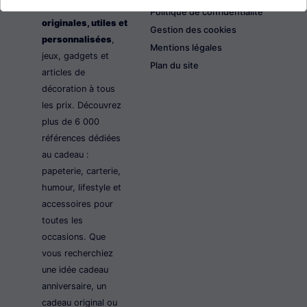
les idées cadeaux
Politique de confidentialité
originales, utiles et
Gestion des cookies
personnalisées
,
Mentions légales
jeux, gadgets et
Plan du site
articles de
décoration à tous
les prix. Découvrez
plus de 6 000
références dédiées
au cadeau :
papeterie, carterie,
humour, lifestyle et
accessoires pour
toutes les
occasions. Que
vous recherchiez
une idée cadeau
anniversaire, un
cadeau original ou