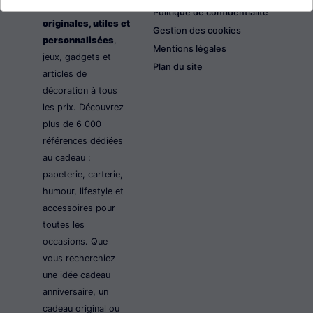
les idées cadeaux
Politique de confidentialité
originales, utiles et
Gestion des cookies
personnalisées
,
Mentions légales
jeux, gadgets et
Plan du site
articles de
décoration à tous
les prix. Découvrez
plus de 6 000
références dédiées
au cadeau :
papeterie, carterie,
humour, lifestyle et
accessoires pour
toutes les
occasions. Que
vous recherchiez
une idée cadeau
anniversaire, un
cadeau original ou