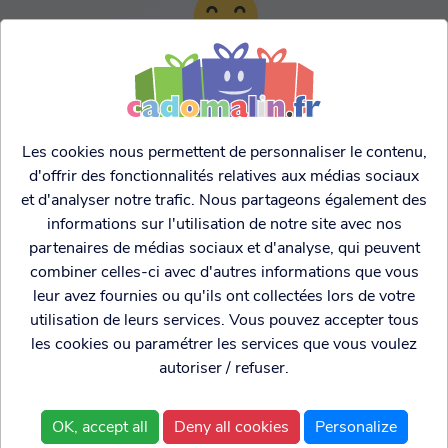
TARIFS AGRESSIFS &
FRANCO LEGER
Les cookies nous permettent de personnaliser le contenu,
d'offrir des fonctionnalités relatives aux médias sociaux
et d'analyser notre trafic. Nous partageons également des
informations sur l'utilisation de notre site avec nos
partenaires de médias sociaux et d'analyse, qui peuvent
combiner celles-ci avec d'autres informations que vous
leur avez fournies ou qu'ils ont collectées lors de votre
utilisation de leurs services. Vous pouvez accepter tous
les cookies ou paramétrer les services que vous voulez
autoriser / refuser.
Cadogenio
est une
Qui sommes nous?
boutique
Conditions générales de
OK, accept all
Deny all cookies
Personalize
spécialisée dans
vente