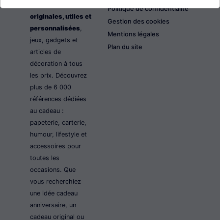
les idées cadeaux
Politique de confidentialité
originales, utiles et
Gestion des cookies
personnalisées
,
Mentions légales
jeux, gadgets et
Plan du site
articles de
décoration à tous
les prix. Découvrez
plus de 6 000
références dédiées
au cadeau :
papeterie, carterie,
humour, lifestyle et
accessoires pour
toutes les
occasions. Que
vous recherchiez
une idée cadeau
anniversaire, un
cadeau original ou