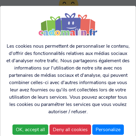
TARIFS AGRESSIFS &
FRANCO LEGER
Les cookies nous permettent de personnaliser le contenu,
d'offrir des fonctionnalités relatives aux médias sociaux
et d'analyser notre trafic. Nous partageons également des
informations sur l'utilisation de notre site avec nos
partenaires de médias sociaux et d'analyse, qui peuvent
combiner celles-ci avec d'autres informations que vous
leur avez fournies ou qu'ils ont collectées lors de votre
utilisation de leurs services. Vous pouvez accepter tous
les cookies ou paramétrer les services que vous voulez
autoriser / refuser.
Cadogenio
est une
Qui sommes nous?
boutique
Conditions générales de
OK, accept all
Deny all cookies
Personalize
spécialisée dans
vente