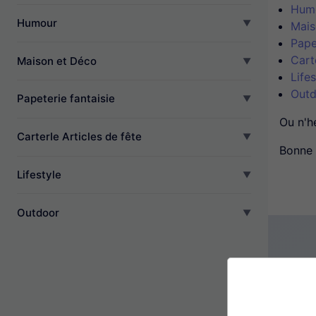
Hum
Humour
Mais
Pape
Cart
Maison et Déco
Lifes
Outd
Papeterie fantaisie
Ou n'h
CarterIe Articles de fête
Bonne 
Lifestyle
Outdoor