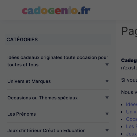
Cadogenio.fr
Pa
CATÉGORIES
Idées cadeaux originales toute occasion pour
Cadoge
toutes et tous
n’exist
Si vou
Univers et Marques
Nous v
Occasions ou Thèmes spéciaux
Idée
Univ
Les Prénoms
Occa
Les 
Jeux d'intérieur Création Education
Jeux