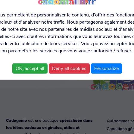
s permettent de personnaliser le contenu, d'offrir des fonctionn
ciaux et d'analyser notre trafic. Nous partageons également de
MENT SÉCURISÉ
EXPÉDITION RAPIDE ET
DONNÉES
C MONETICO
LIVRAISON EN 48H
PERSONNELL
on de notre site avec nos partenaires de médias sociaux et d'anal
SÉCURISÉE
lles-ci avec d'autres informations que vous leur avez fournies o
rs de votre utilisation de leurs services. Vous pouvez accepter to
ou paramétrer les services que vous voulez autoriser / refuser.
OK, accept all
Deny all cookies
Personalize
Cadogenio
est une boutique
spécialisée dans
Qui sommes n
les idées cadeaux originales, utiles et
Conditions gé