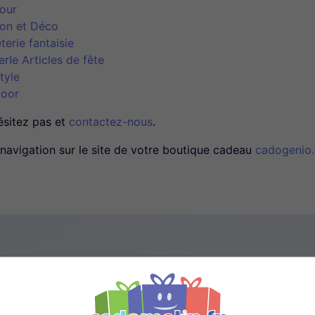
our
on et Déco
terie fantaisie
erIe Articles de fête
tyle
oor
ésitez pas et
contactez-nous
.
navigation sur le site de votre boutique cadeau
cadogenio.