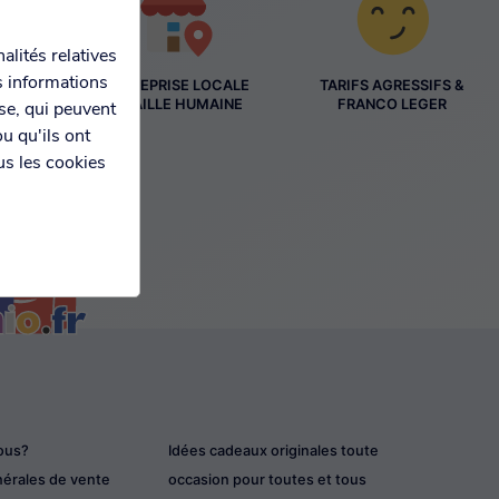
alités relatives
s informations
ENTREPRISE LOCALE
TARIFS AGRESSIFS &
ES
À TAILLE HUMAINE
FRANCO LEGER
yse, qui peuvent
S
u qu'ils ont
us les cookies
ous?
Idées cadeaux originales toute
nérales de vente
occasion pour toutes et tous