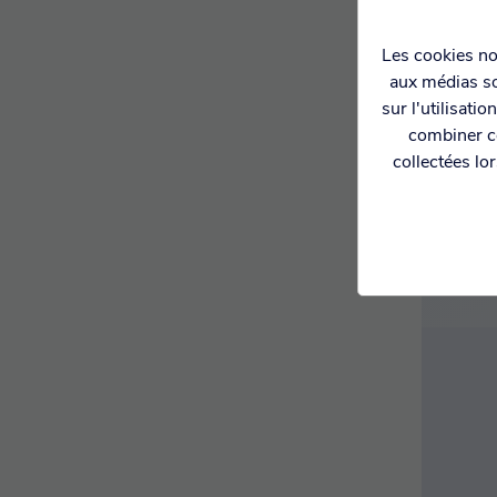
Les cookies nou
aux médias so
PAIE
CI
sur l'utilisati
combiner ce
collectées lo