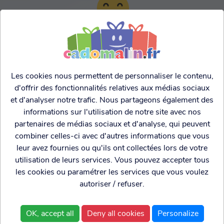
TARIFS AGRESSIFS &
FRANCO LEGER
Les cookies nous permettent de personnaliser le contenu,
d'offrir des fonctionnalités relatives aux médias sociaux
et d'analyser notre trafic. Nous partageons également des
informations sur l'utilisation de notre site avec nos
partenaires de médias sociaux et d'analyse, qui peuvent
combiner celles-ci avec d'autres informations que vous
leur avez fournies ou qu'ils ont collectées lors de votre
utilisation de leurs services. Vous pouvez accepter tous
les cookies ou paramétrer les services que vous voulez
autoriser / refuser.
Cadogenio
est une
Qui sommes nous?
boutique
Conditions générales de
OK, accept all
Deny all cookies
Personalize
spécialisée dans
vente