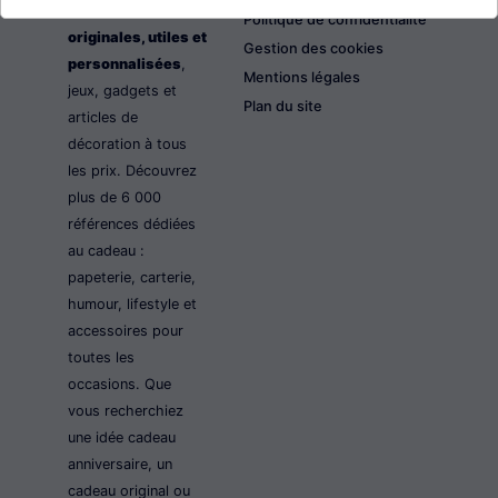
les idées cadeaux
Politique de confidentialité
originales, utiles et
Gestion des cookies
personnalisées
,
Mentions légales
jeux, gadgets et
Plan du site
articles de
décoration à tous
les prix. Découvrez
plus de 6 000
références dédiées
au cadeau :
papeterie, carterie,
humour, lifestyle et
accessoires pour
toutes les
occasions. Que
vous recherchiez
une idée cadeau
anniversaire, un
cadeau original ou