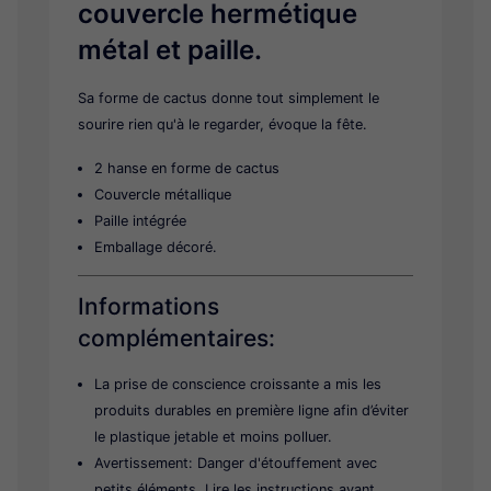
couvercle hermétique
Tirelire
métal et paille.
Boule à neige
Divers
Sa forme de cactus donne tout simplement le
sourire rien qu'à le regarder, évoque la fête.
2 hanse en forme de cactus
Couvercle métallique
Paille intégrée
Emballage décoré.
Informations
complémentaires:
La prise de conscience croissante a mis les
produits durables en première ligne afin d’éviter
le plastique jetable et moins polluer.
Avertissement: Danger d'étouffement avec
petits éléments. Lire les instructions avant