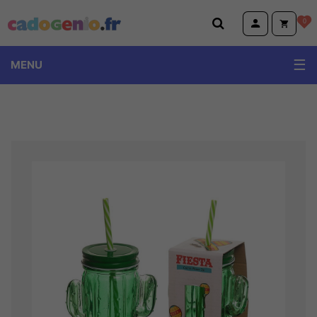
Cadogenio.fr
0
MENU