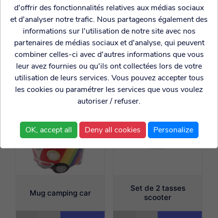
d'offrir des fonctionnalités relatives aux médias sociaux
et d'analyser notre trafic. Nous partageons également des
Tasse de voyage
Verre plastique avec
informations sur l'utilisation de notre site avec nos
Bambou Feline fine
paille Game over
partenaires de médias sociaux et d'analyse, qui peuvent
combiner celles-ci avec d'autres informations que vous
leur avez fournies ou qu'ils ont collectées lors de votre
7.99€
4.99€
utilisation de leurs services. Vous pouvez accepter tous
les cookies ou paramétrer les services que vous voulez
autoriser / refuser.
OK, accept all
Deny all cookies
Personalize
Set de 2 tasses
Mug camping car
scooter