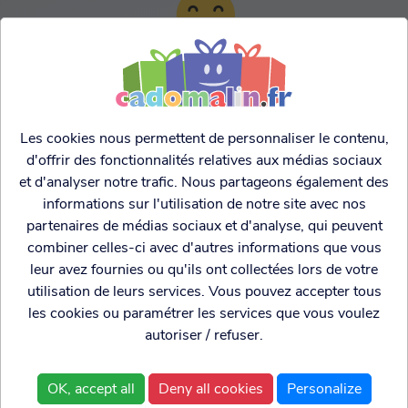
TARIFS AGRESSIFS &
FRANCO LEGER
Les cookies nous permettent de personnaliser le contenu,
d'offrir des fonctionnalités relatives aux médias sociaux
et d'analyser notre trafic. Nous partageons également des
informations sur l'utilisation de notre site avec nos
partenaires de médias sociaux et d'analyse, qui peuvent
combiner celles-ci avec d'autres informations que vous
leur avez fournies ou qu'ils ont collectées lors de votre
utilisation de leurs services. Vous pouvez accepter tous
les cookies ou paramétrer les services que vous voulez
autoriser / refuser.
Cadogenio
est une
Qui sommes nous?
boutique
Conditions générales de
OK, accept all
Deny all cookies
Personalize
spécialisée dans
vente