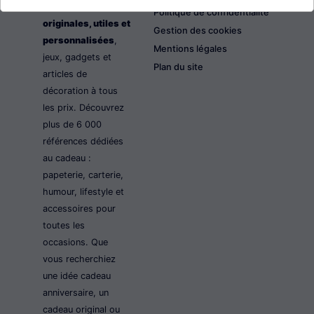
les idées cadeaux
Politique de confidentialité
originales, utiles et
Gestion des cookies
personnalisées
,
Mentions légales
jeux, gadgets et
Plan du site
articles de
décoration à tous
les prix. Découvrez
plus de 6 000
références dédiées
au cadeau :
papeterie, carterie,
humour, lifestyle et
accessoires pour
toutes les
occasions. Que
vous recherchiez
une idée cadeau
anniversaire, un
cadeau original ou