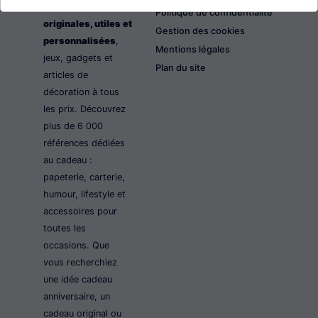
les idées cadeaux
Politique de confidentialité
originales, utiles et
Gestion des cookies
personnalisées
,
Mentions légales
jeux, gadgets et
Plan du site
articles de
décoration à tous
les prix. Découvrez
plus de 6 000
références dédiées
au cadeau :
papeterie, carterie,
humour, lifestyle et
accessoires pour
toutes les
occasions. Que
vous recherchiez
une idée cadeau
anniversaire, un
cadeau original ou