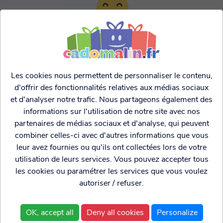
TARIFS AGRESSIFS &
FRANCO LEGER
Les cookies nous permettent de personnaliser le contenu,
d'offrir des fonctionnalités relatives aux médias sociaux
et d'analyser notre trafic. Nous partageons également des
informations sur l'utilisation de notre site avec nos
partenaires de médias sociaux et d'analyse, qui peuvent
combiner celles-ci avec d'autres informations que vous
leur avez fournies ou qu'ils ont collectées lors de votre
utilisation de leurs services. Vous pouvez accepter tous
les cookies ou paramétrer les services que vous voulez
autoriser / refuser.
Cadogenio
est une
Qui sommes nous?
boutique
Conditions générales de
OK, accept all
Deny all cookies
Personalize
spécialisée dans
vente