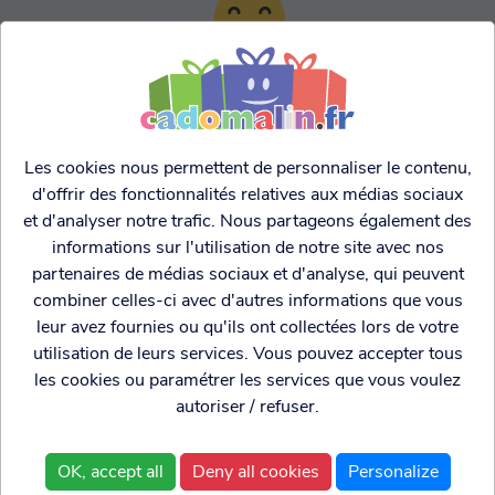
TARIFS AGRESSIFS &
FRANCO LEGER
Les cookies nous permettent de personnaliser le contenu,
d'offrir des fonctionnalités relatives aux médias sociaux
et d'analyser notre trafic. Nous partageons également des
informations sur l'utilisation de notre site avec nos
partenaires de médias sociaux et d'analyse, qui peuvent
combiner celles-ci avec d'autres informations que vous
leur avez fournies ou qu'ils ont collectées lors de votre
utilisation de leurs services. Vous pouvez accepter tous
les cookies ou paramétrer les services que vous voulez
autoriser / refuser.
Cadogenio
est une
Qui sommes nous?
boutique
Conditions générales de
OK, accept all
Deny all cookies
Personalize
spécialisée dans
vente