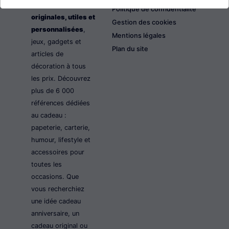
les idées cadeaux
Politique de confidentialité
originales, utiles et
Gestion des cookies
personnalisées
,
Mentions légales
jeux, gadgets et
Plan du site
articles de
décoration à tous
les prix. Découvrez
plus de 6 000
références dédiées
au cadeau :
papeterie, carterie,
humour, lifestyle et
accessoires pour
toutes les
occasions. Que
vous recherchiez
une idée cadeau
anniversaire, un
cadeau original ou