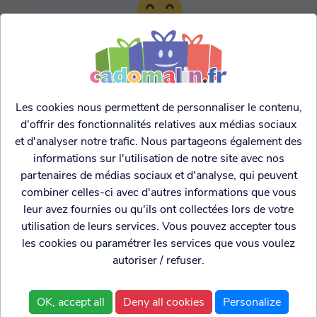
TARIFS AGRESSIFS &
FRANCO LEGER
Les cookies nous permettent de personnaliser le contenu,
d'offrir des fonctionnalités relatives aux médias sociaux
et d'analyser notre trafic. Nous partageons également des
informations sur l'utilisation de notre site avec nos
partenaires de médias sociaux et d'analyse, qui peuvent
combiner celles-ci avec d'autres informations que vous
leur avez fournies ou qu'ils ont collectées lors de votre
utilisation de leurs services. Vous pouvez accepter tous
les cookies ou paramétrer les services que vous voulez
autoriser / refuser.
Cadogenio
est une
Qui sommes nous?
boutique
Conditions générales de
OK, accept all
Deny all cookies
Personalize
spécialisée dans
vente