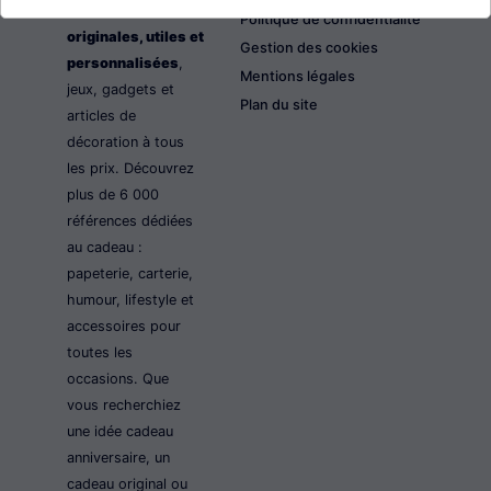
les idées cadeaux
Politique de confidentialité
originales, utiles et
Gestion des cookies
personnalisées
,
Mentions légales
jeux, gadgets et
Plan du site
articles de
décoration à tous
les prix. Découvrez
plus de 6 000
références dédiées
au cadeau :
papeterie, carterie,
humour, lifestyle et
accessoires pour
toutes les
occasions. Que
vous recherchiez
une idée cadeau
anniversaire, un
cadeau original ou