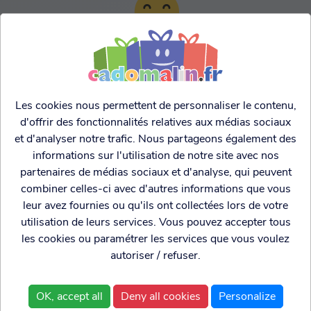
TARIFS AGRESSIFS &
FRANCO LEGER
Les cookies nous permettent de personnaliser le contenu,
d'offrir des fonctionnalités relatives aux médias sociaux
et d'analyser notre trafic. Nous partageons également des
informations sur l'utilisation de notre site avec nos
partenaires de médias sociaux et d'analyse, qui peuvent
combiner celles-ci avec d'autres informations que vous
leur avez fournies ou qu'ils ont collectées lors de votre
utilisation de leurs services. Vous pouvez accepter tous
les cookies ou paramétrer les services que vous voulez
autoriser / refuser.
Cadogenio
est une
Qui sommes nous?
boutique
Conditions générales de
OK, accept all
Deny all cookies
Personalize
spécialisée dans
vente