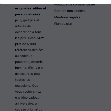
les idées cadeaux
Politique de confidentialité
originales, utiles et
Gestion des cookies
personnalisées
,
Mentions légales
jeux, gadgets et
Plan du site
articles de
décoration à tous
les prix. Découvrez
plus de 6 000
références dédiées
au cadeau :
papeterie, carterie,
humour, lifestyle et
accessoires pour
toutes les
occasions. Que
vous recherchiez
une idée cadeau
anniversaire, un
cadeau original ou