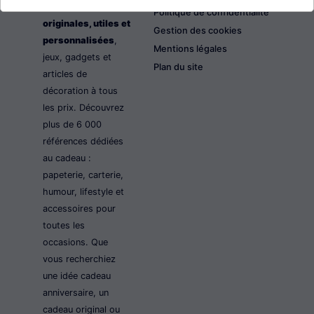
les idées cadeaux
Politique de confidentialité
originales, utiles et
Gestion des cookies
personnalisées
,
Mentions légales
jeux, gadgets et
Plan du site
articles de
décoration à tous
les prix. Découvrez
plus de 6 000
références dédiées
au cadeau :
papeterie, carterie,
humour, lifestyle et
accessoires pour
toutes les
occasions. Que
vous recherchiez
une idée cadeau
anniversaire, un
cadeau original ou