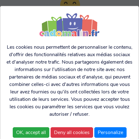
TARIFS AGRESSIFS &
FRANCO LEGER
Les cookies nous permettent de personnaliser le contenu,
d'offrir des fonctionnalités relatives aux médias sociaux
et d'analyser notre trafic. Nous partageons également des
informations sur l'utilisation de notre site avec nos
partenaires de médias sociaux et d'analyse, qui peuvent
combiner celles-ci avec d'autres informations que vous
leur avez fournies ou qu'ils ont collectées lors de votre
utilisation de leurs services. Vous pouvez accepter tous
les cookies ou paramétrer les services que vous voulez
autoriser / refuser.
Cadogenio
est une
Qui sommes nous?
boutique
Conditions générales de
OK, accept all
Deny all cookies
Personalize
spécialisée dans
vente