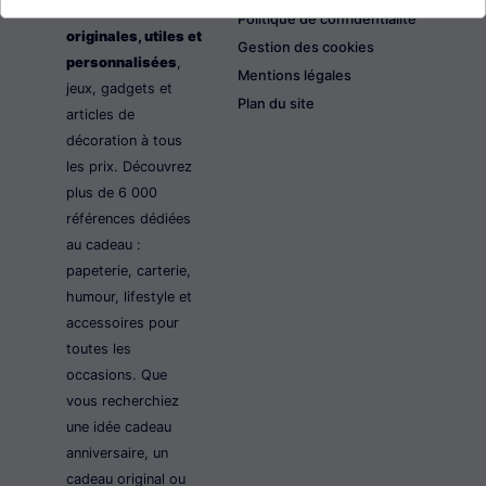
les idées cadeaux
Politique de confidentialité
originales, utiles et
Gestion des cookies
personnalisées
,
Mentions légales
jeux, gadgets et
Plan du site
articles de
décoration à tous
les prix. Découvrez
plus de 6 000
références dédiées
au cadeau :
papeterie, carterie,
humour, lifestyle et
accessoires pour
toutes les
occasions. Que
vous recherchiez
une idée cadeau
anniversaire, un
cadeau original ou