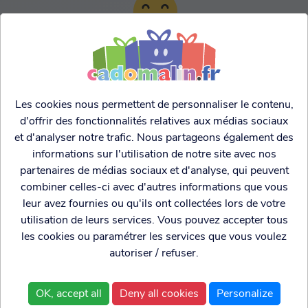
TARIFS AGRESSIFS &
FRANCO LEGER
Les cookies nous permettent de personnaliser le contenu,
d'offrir des fonctionnalités relatives aux médias sociaux
et d'analyser notre trafic. Nous partageons également des
informations sur l'utilisation de notre site avec nos
partenaires de médias sociaux et d'analyse, qui peuvent
combiner celles-ci avec d'autres informations que vous
leur avez fournies ou qu'ils ont collectées lors de votre
utilisation de leurs services. Vous pouvez accepter tous
les cookies ou paramétrer les services que vous voulez
autoriser / refuser.
Cadogenio
est une
Qui sommes nous?
boutique
Conditions générales de
OK, accept all
Deny all cookies
Personalize
spécialisée dans
vente