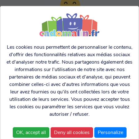
TARIFS AGRESSIFS &
FRANCO LEGER
Les cookies nous permettent de personnaliser le contenu,
d'offrir des fonctionnalités relatives aux médias sociaux
et d'analyser notre trafic. Nous partageons également des
informations sur l'utilisation de notre site avec nos
partenaires de médias sociaux et d'analyse, qui peuvent
combiner celles-ci avec d'autres informations que vous
leur avez fournies ou qu'ils ont collectées lors de votre
utilisation de leurs services. Vous pouvez accepter tous
les cookies ou paramétrer les services que vous voulez
autoriser / refuser.
Cadogenio
est une
Qui sommes nous?
boutique
Conditions générales de
OK, accept all
Deny all cookies
Personalize
spécialisée dans
vente