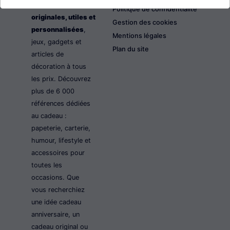
les idées cadeaux
Politique de confidentialité
originales, utiles et
Gestion des cookies
personnalisées
,
Mentions légales
jeux, gadgets et
Plan du site
articles de
décoration à tous
les prix. Découvrez
plus de 6 000
références dédiées
au cadeau :
papeterie, carterie,
humour, lifestyle et
accessoires pour
toutes les
occasions. Que
vous recherchiez
une idée cadeau
anniversaire, un
cadeau original ou