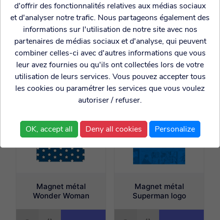
d'offrir des fonctionnalités relatives aux médias sociaux
et d'analyser notre trafic. Nous partageons également des
Porte clés Wonder
Magnet Superman
informations sur l'utilisation de notre site avec nos
Woman
comic book
partenaires de médias sociaux et d'analyse, qui peuvent
combiner celles-ci avec d'autres informations que vous
7.99€
2.95€
leur avez fournies ou qu'ils ont collectées lors de votre
utilisation de leurs services. Vous pouvez accepter tous
les cookies ou paramétrer les services que vous voulez
autoriser / refuser.
OK, accept all
Deny all cookies
Personalize
Magnet métal
Magnet métal
Wonder Woman
Superman logo