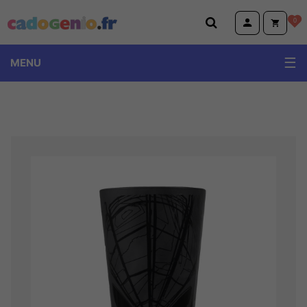
Cadogenio.fr
0
MENU
TOPModel Miss Melody Ylvi
Volkswagen
Emoji et Animoji
Little Buddha et Wise Wings
Peluches Animotsu Keel Eco Wild Hugg'em
Dino World et Monster car
Harry Potter