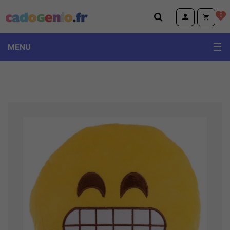
Cadogenio.fr
0
MENU
TOPModel Miss Melody Ylvi
Volkswagen
Emoji et Animoji
Little Buddha et Wise Wings
Peluches Animotsu Keel Eco Wild Hugg'em
Dino World et Monster car
Harry Potter