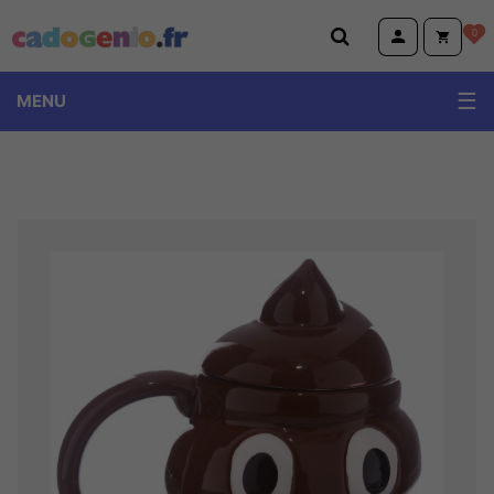
Cadogenio.fr
0
MENU
TOPModel Miss Melody Ylvi
Volkswagen
Emoji et Animoji
Little Buddha et Wise Wings
Peluches Animotsu Keel Eco Wild Hugg'em
Dino World et Monster car
Harry Potter