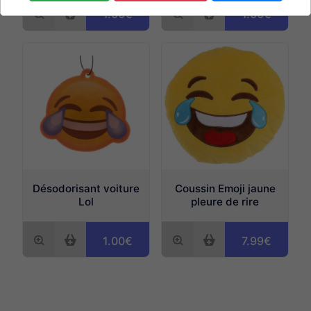
1.00€
1.00€
Désodorisant voiture
Coussin Emoji jaune
Lol
pleure de rire
1.00€
7.99€