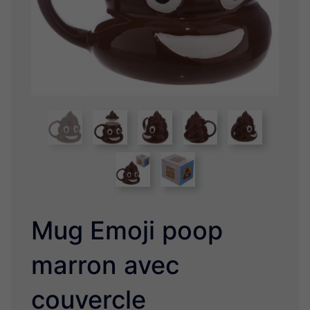
Licorne
Mani the Lucky Cat Maneki Neko
Comics et Marvel
Game of Throne
Poupées Voodoo
Star Wars
Adorable Panda
One Family
Reine des Neiges, Kimmidoll et Little Miss
Mug Emoji poop
marron avec
couvercle