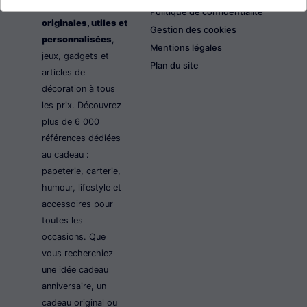
les idées cadeaux
Politique de confidentialité
originales, utiles et
Gestion des cookies
personnalisées
,
Mentions légales
jeux, gadgets et
Plan du site
articles de
décoration à tous
les prix. Découvrez
plus de 6 000
références dédiées
au cadeau :
papeterie, carterie,
humour, lifestyle et
accessoires pour
toutes les
occasions. Que
vous recherchiez
une idée cadeau
anniversaire, un
cadeau original ou