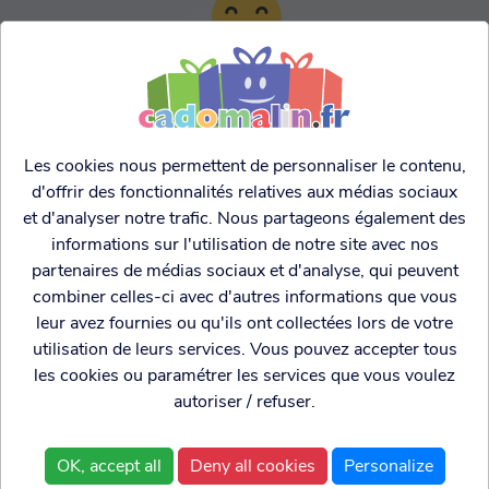
TARIFS AGRESSIFS &
FRANCO LEGER
Les cookies nous permettent de personnaliser le contenu,
d'offrir des fonctionnalités relatives aux médias sociaux
et d'analyser notre trafic. Nous partageons également des
informations sur l'utilisation de notre site avec nos
partenaires de médias sociaux et d'analyse, qui peuvent
combiner celles-ci avec d'autres informations que vous
leur avez fournies ou qu'ils ont collectées lors de votre
utilisation de leurs services. Vous pouvez accepter tous
les cookies ou paramétrer les services que vous voulez
autoriser / refuser.
Cadogenio
est une
Qui sommes nous?
boutique
Conditions générales de
OK, accept all
Deny all cookies
Personalize
spécialisée dans
vente