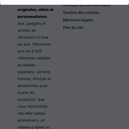
les idées cadeaux
Politique de confidentialité
originales, utiles et
Gestion des cookies
personnalisées
,
Mentions légales
jeux, gadgets et
Plan du site
articles de
décoration à tous
les prix. Découvrez
plus de 6 000
références dédiées
au cadeau :
papeterie, carterie,
humour, lifestyle et
accessoires pour
toutes les
occasions. Que
vous recherchiez
une idée cadeau
anniversaire, un
cadeau original ou