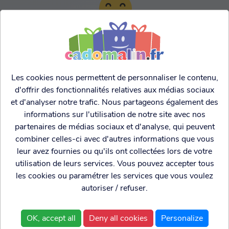
TARIFS AGRESSIFS &
FRANCO LEGER
Les cookies nous permettent de personnaliser le contenu,
d'offrir des fonctionnalités relatives aux médias sociaux
et d'analyser notre trafic. Nous partageons également des
informations sur l'utilisation de notre site avec nos
partenaires de médias sociaux et d'analyse, qui peuvent
combiner celles-ci avec d'autres informations que vous
leur avez fournies ou qu'ils ont collectées lors de votre
utilisation de leurs services. Vous pouvez accepter tous
les cookies ou paramétrer les services que vous voulez
autoriser / refuser.
Cadogenio
est une
Qui sommes nous?
boutique
Conditions générales de
OK, accept all
Deny all cookies
Personalize
spécialisée dans
vente