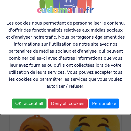
Les cookies nous permettent de personnaliser le contenu,
d'offrir des fonctionnalités relatives aux médias sociaux
et d'analyser notre trafic. Nous partageons également des
informations sur l'utilisation de notre site avec nos
partenaires de médias sociaux et d'analyse, qui peuvent
combiner celles-ci avec d'autres informations que vous
leur avez fournies ou qu'ils ont collectées lors de votre
Désodorisant voiture
Désodorisant voiture
utilisation de leurs services. Vous pouvez accepter tous
bisous
Emoji singe
les cookies ou paramétrer les services que vous voulez
autoriser / refuser.
1.00€
1.00€
OK, accept all
Deny all cookies
Personalize