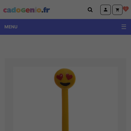
Cadogenio.fr
0
MENU
TOPModel Miss Melody Ylvi
Volkswagen
Emoji et Animoji
Little Buddha et Wise Wings
Peluches Animotsu Keel Eco Wild Hugg'em
Dino World et Monster car
Harry Potter