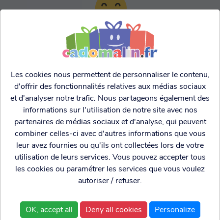
TARIFS AGRESSIFS &
FRANCO LEGER
Les cookies nous permettent de personnaliser le contenu,
d'offrir des fonctionnalités relatives aux médias sociaux
et d'analyser notre trafic. Nous partageons également des
informations sur l'utilisation de notre site avec nos
partenaires de médias sociaux et d'analyse, qui peuvent
combiner celles-ci avec d'autres informations que vous
leur avez fournies ou qu'ils ont collectées lors de votre
utilisation de leurs services. Vous pouvez accepter tous
les cookies ou paramétrer les services que vous voulez
autoriser / refuser.
Cadogenio
est une
Qui sommes nous?
boutique
Conditions générales de
OK, accept all
Deny all cookies
Personalize
spécialisée dans
vente