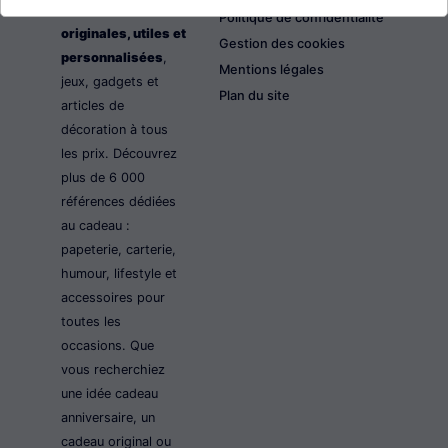
les idées cadeaux
Politique de confidentialité
originales, utiles et
Gestion des cookies
personnalisées
,
Mentions légales
jeux, gadgets et
Plan du site
articles de
décoration à tous
les prix. Découvrez
plus de 6 000
références dédiées
au cadeau :
papeterie, carterie,
humour, lifestyle et
accessoires pour
toutes les
occasions. Que
vous recherchiez
une idée cadeau
anniversaire, un
cadeau original ou