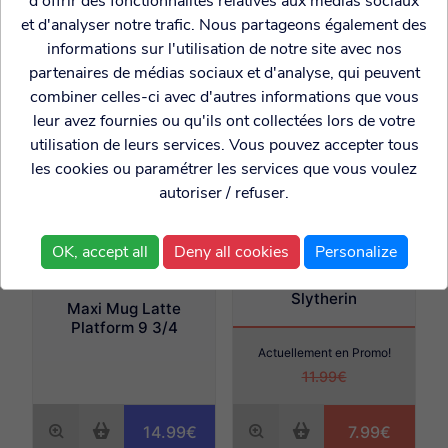
d'offrir des fonctionnalités relatives aux médias sociaux
7.99€
14.99€
et d'analyser notre trafic. Nous partageons également des
informations sur l'utilisation de notre site avec nos
partenaires de médias sociaux et d'analyse, qui peuvent
combiner celles-ci avec d'autres informations que vous
leur avez fournies ou qu'ils ont collectées lors de votre
utilisation de leurs services. Vous pouvez accepter tous
les cookies ou paramétrer les services que vous voulez
autoriser / refuser.
OK, accept all
Deny all cookies
Personalize
Mug de voyage
Harry Potter
Slytherin
Maxi Mug Latte
Platform 9 3/4
Actuellement en Promo!
11.99€
14.99€
7.99€