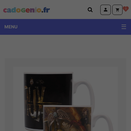
Cadogenio.fr
0
MENU
TOPModel Miss Melody Ylvi
Volkswagen
Emoji et Animoji
Little Buddha et Wise Wings
Peluches Animotsu Keel Eco Wild Hugg'em
Dino World et Monster car
Harry Potter