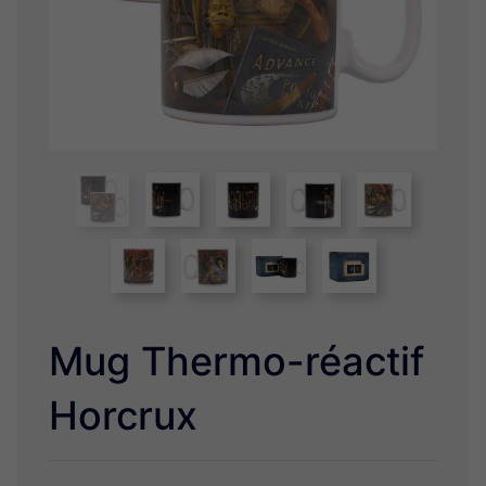
Licorne
Mani the Lucky Cat Maneki Neko
Comics et Marvel
Game of Throne
Poupées Voodoo
Star Wars
Adorable Panda
One Family
Reine des Neiges, Kimmidoll et Little Miss
Mug Thermo-réactif
Horcrux