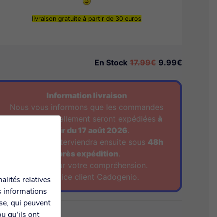
livraison gratuite à partir de 30 euros
En Stock
17.99€
9.99€
Information livraison
Nous vous informons que les commandes
passées actuellement seront expédiées
à
partir du 17 août 2026
.
La livraison interviendra ensuite sous
48h
après expédition
.
Merci pour votre compréhension.
Le Service client Cadogenio.
alités relatives
s informations
yse, qui peuvent
u qu'ils ont