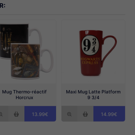
R:
Mug Thermo-réactif
Maxi Mug Latte Platform
Horcrux
9 3/4
13.99€
14.99€