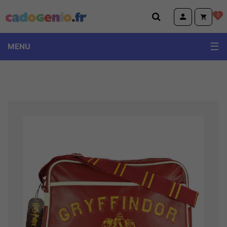
Cadogenio.fr
0
MENU
TOPModel Miss Melody Ylvi
Volkswagen
Emoji et Animoji
Little Buddha et Wise Wings
Peluches Animotsu Keel Eco Wild Hugg'em
Dino World et Monster car
Harry Potter