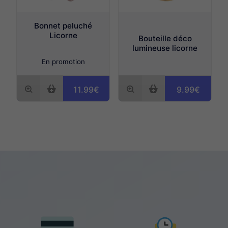
Bonnet peluché
Licorne
Bouteille déco
lumineuse licorne
En promotion
9.99€
11.99€