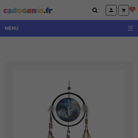
Cadogenio.fr
0
MENU
TOPModel Miss Melody Ylvi
Volkswagen
Emoji et Animoji
Little Buddha et Wise Wings
Peluches Animotsu Keel Eco Wild Hugg'em
Dino World et Monster car
Harry Potter