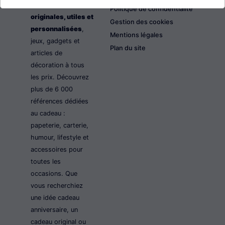
les idées cadeaux
Politique de confidentialité
originales, utiles et
Gestion des cookies
personnalisées
,
Mentions légales
jeux, gadgets et
Plan du site
articles de
décoration à tous
les prix. Découvrez
plus de 6 000
références dédiées
au cadeau :
papeterie, carterie,
humour, lifestyle et
accessoires pour
toutes les
occasions. Que
vous recherchiez
une idée cadeau
anniversaire, un
cadeau original ou