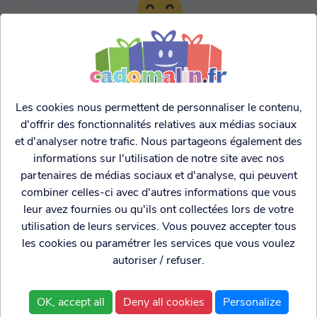
TARIFS AGRESSIFS &
FRANCO LEGER
Les cookies nous permettent de personnaliser le contenu,
d'offrir des fonctionnalités relatives aux médias sociaux
et d'analyser notre trafic. Nous partageons également des
informations sur l'utilisation de notre site avec nos
partenaires de médias sociaux et d'analyse, qui peuvent
combiner celles-ci avec d'autres informations que vous
leur avez fournies ou qu'ils ont collectées lors de votre
utilisation de leurs services. Vous pouvez accepter tous
les cookies ou paramétrer les services que vous voulez
autoriser / refuser.
Cadogenio
est une
Qui sommes nous?
boutique
Conditions générales de
OK, accept all
Deny all cookies
Personalize
spécialisée dans
vente