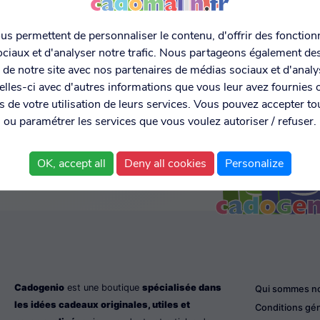
s permettent de personnaliser le contenu, d'offrir des fonctionn
ciaux et d'analyser notre trafic. Nous partageons également de
MENT SÉCURISÉ
EXPÉDITION RAPIDE ET
DONNÉES
C MONETICO
LIVRAISON EN 48H
PERSONNELL
on de notre site avec nos partenaires de médias sociaux et d'anal
SÉCURISÉE
lles-ci avec d'autres informations que vous leur avez fournies o
rs de votre utilisation de leurs services. Vous pouvez accepter to
ou paramétrer les services que vous voulez autoriser / refuser.
OK, accept all
Deny all cookies
Personalize
Cadogenio
est une boutique
spécialisée dans
Qui sommes n
les idées cadeaux originales, utiles et
Conditions gé