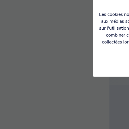
Les cookies nou
aux médias so
PAIE
CI
sur l'utilisati
combiner ce
collectées lo