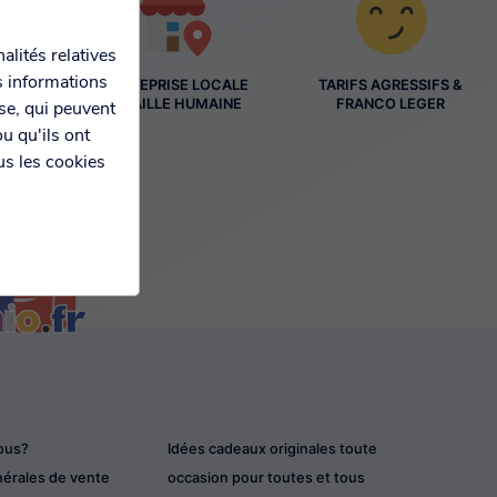
alités relatives
s informations
ENTREPRISE LOCALE
TARIFS AGRESSIFS &
ES
À TAILLE HUMAINE
FRANCO LEGER
yse, qui peuvent
S
u qu'ils ont
us les cookies
ous?
Idées cadeaux originales toute
nérales de vente
occasion pour toutes et tous