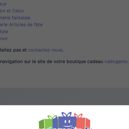
our
on et Déco
terie fantaisie
erIe Articles de fête
tyle
oor
ésitez pas et
contactez-nous
.
navigation sur le site de votre boutique cadeau
cadogenio.