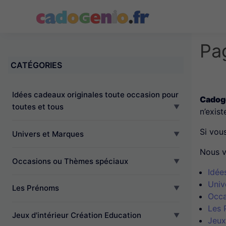
Cadogenio.fr
Pa
CATÉGORIES
Idées cadeaux originales toute occasion pour
Cadoge
toutes et tous
n’exist
Si vou
Univers et Marques
Nous v
Occasions ou Thèmes spéciaux
Idée
Univ
Les Prénoms
Occa
Les 
Jeux d'intérieur Création Education
Jeux