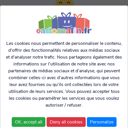
TARIFS AGRESSIFS &
FRANCO LEGER
Les cookies nous permettent de personnaliser le contenu,
d'offrir des fonctionnalités relatives aux médias sociaux
et d'analyser notre trafic. Nous partageons également des
informations sur l'utilisation de notre site avec nos
partenaires de médias sociaux et d'analyse, qui peuvent
combiner celles-ci avec d'autres informations que vous
leur avez fournies ou qu'ils ont collectées lors de votre
utilisation de leurs services. Vous pouvez accepter tous
les cookies ou paramétrer les services que vous voulez
autoriser / refuser.
Cadogenio
est une
Qui sommes nous?
boutique
Conditions générales de
OK, accept all
Deny all cookies
Personalize
spécialisée dans
vente