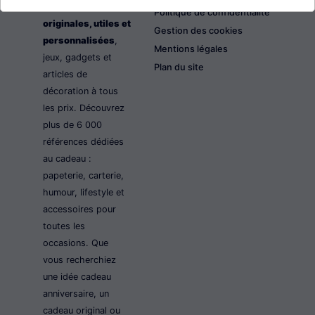
les idées cadeaux
Politique de confidentialité
originales, utiles et
Gestion des cookies
personnalisées
,
Mentions légales
jeux, gadgets et
Plan du site
articles de
décoration à tous
les prix. Découvrez
plus de 6 000
références dédiées
au cadeau :
papeterie, carterie,
humour, lifestyle et
accessoires pour
toutes les
occasions. Que
vous recherchiez
une idée cadeau
anniversaire, un
cadeau original ou