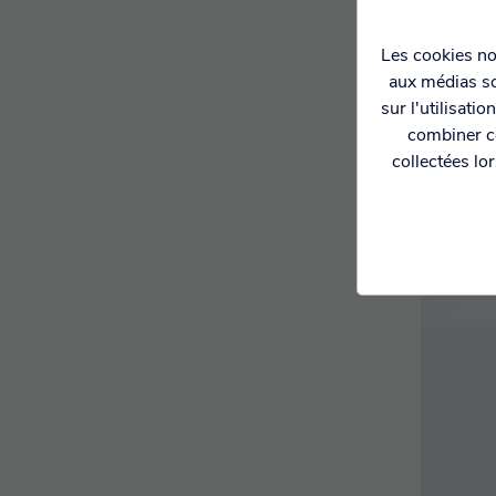
Les cookies nou
aux médias so
PAIE
CI
sur l'utilisati
combiner ce
collectées lo