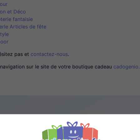
our
on et Déco
terie fantaisie
erIe Articles de fête
tyle
oor
ésitez pas et
contactez-nous
.
navigation sur le site de votre boutique cadeau
cadogenio.