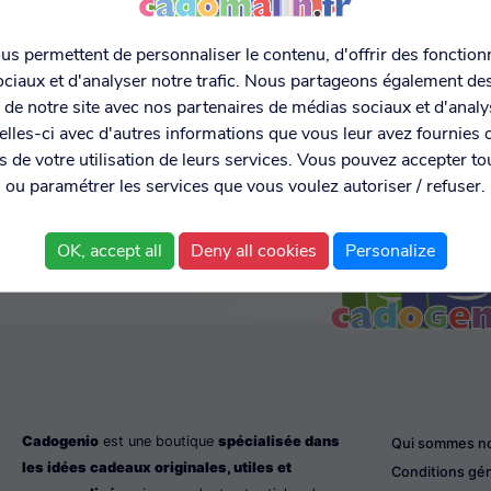
s permettent de personnaliser le contenu, d'offrir des fonctionn
ciaux et d'analyser notre trafic. Nous partageons également de
MENT SÉCURISÉ
EXPÉDITION RAPIDE ET
DONNÉES
C MONETICO
LIVRAISON EN 48H
PERSONNELL
on de notre site avec nos partenaires de médias sociaux et d'anal
SÉCURISÉE
lles-ci avec d'autres informations que vous leur avez fournies o
rs de votre utilisation de leurs services. Vous pouvez accepter to
ou paramétrer les services que vous voulez autoriser / refuser.
OK, accept all
Deny all cookies
Personalize
Cadogenio
est une boutique
spécialisée dans
Qui sommes n
les idées cadeaux originales, utiles et
Conditions gé