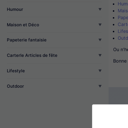
Hum
Humour
Mais
Pape
Cart
Maison et Déco
Lifes
Outd
Papeterie fantaisie
Ou n'h
CarterIe Articles de fête
Bonne 
Lifestyle
Outdoor