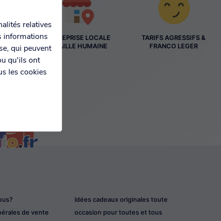
alités relatives
s informations
ENTREPRISE LOCALE
TARIFS AGRESSIFS &
ES
À TAILLE HUMAINE
FRANCO LEGER
yse, qui peuvent
S
u qu'ils ont
us les cookies
ous?
Idées cadeaux originales toute
nérales de vente
occasion pour toutes et tous