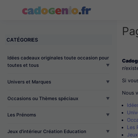
Cadogenio.fr
Pa
CATÉGORIES
Idées cadeaux originales toute occasion pour
Cadoge
toutes et tous
n’exist
Si vou
Univers et Marques
Nous v
Occasions ou Thèmes spéciaux
Idée
Univ
Les Prénoms
Occa
Les 
Jeux d'intérieur Création Education
Jeux