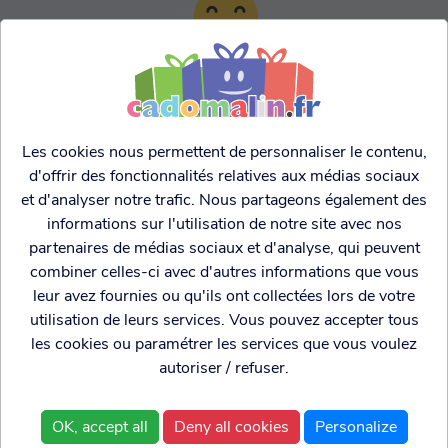
TARIFS AGRESSIFS &
FRANCO LEGER
Les cookies nous permettent de personnaliser le contenu,
d'offrir des fonctionnalités relatives aux médias sociaux
et d'analyser notre trafic. Nous partageons également des
informations sur l'utilisation de notre site avec nos
partenaires de médias sociaux et d'analyse, qui peuvent
combiner celles-ci avec d'autres informations que vous
leur avez fournies ou qu'ils ont collectées lors de votre
utilisation de leurs services. Vous pouvez accepter tous
les cookies ou paramétrer les services que vous voulez
autoriser / refuser.
Cadogenio
est une
Qui sommes nous?
boutique
Conditions générales de
OK, accept all
Deny all cookies
Personalize
spécialisée dans
vente