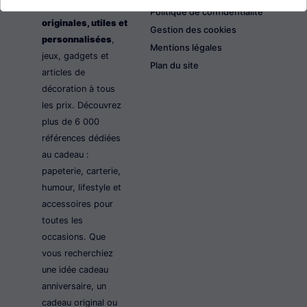
les idées cadeaux
Politique de confidentialité
originales, utiles et
Gestion des cookies
personnalisées
,
Mentions légales
jeux, gadgets et
Plan du site
articles de
décoration à tous
les prix. Découvrez
plus de 6 000
références dédiées
au cadeau :
papeterie, carterie,
humour, lifestyle et
accessoires pour
toutes les
occasions. Que
vous recherchiez
une idée cadeau
anniversaire, un
cadeau original ou