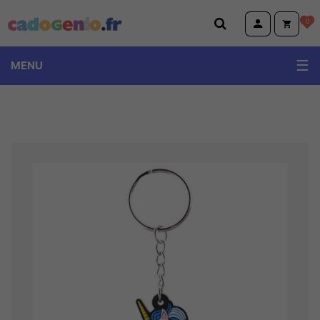
Cadogenio.fr
0
MENU
TOPModel Miss Melody Ylvi
Volkswagen
Emoji et Animoji
Little Buddha et Wise Wings
Peluches Animotsu Keel Eco Wild Hugg'em
Dino World et Monster car
Harry Potter