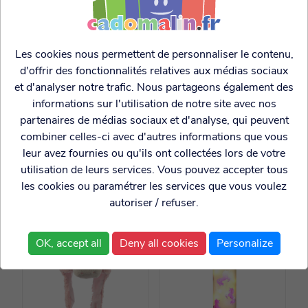
Les cookies nous permettent de personnaliser le contenu,
d'offrir des fonctionnalités relatives aux médias sociaux
et d'analyser notre trafic. Nous partageons également des
informations sur l'utilisation de notre site avec nos
Désodorisant
partenaires de médias sociaux et d'analyse, qui peuvent
Verre avec paille
automobile fruits
Licorne
combiner celles-ci avec d'autres informations que vous
rouges
leur avez fournies ou qu'ils ont collectées lors de votre
utilisation de leurs services. Vous pouvez accepter tous
1.50€
4.99€
les cookies ou paramétrer les services que vous voulez
autoriser / refuser.
OK, accept all
Deny all cookies
Personalize