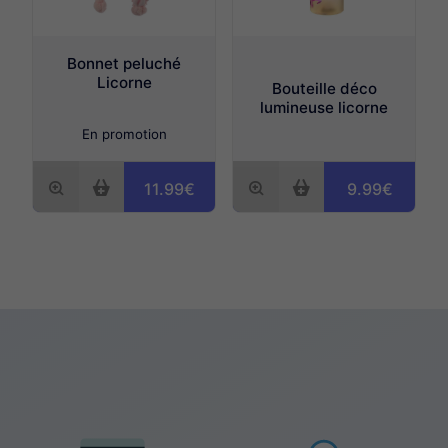
Bonnet peluché
Licorne
Bouteille déco
lumineuse licorne
En promotion
9.99€
11.99€