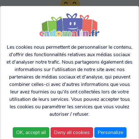
TARIFS AGRESSIFS &
FRANCO LEGER
Les cookies nous permettent de personnaliser le contenu,
d'offrir des fonctionnalités relatives aux médias sociaux
et d'analyser notre trafic. Nous partageons également des
informations sur l'utilisation de notre site avec nos
partenaires de médias sociaux et d'analyse, qui peuvent
combiner celles-ci avec d'autres informations que vous
leur avez fournies ou qu'ils ont collectées lors de votre
utilisation de leurs services. Vous pouvez accepter tous
les cookies ou paramétrer les services que vous voulez
autoriser / refuser.
Cadogenio
est une
Qui sommes nous?
boutique
Conditions générales de
OK, accept all
Deny all cookies
Personalize
spécialisée dans
vente