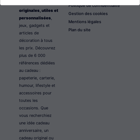
les idées cadeaux
Politique de confidentialité
originales, utiles et
Gestion des cookies
personnalisées
,
Mentions légales
jeux, gadgets et
Plan du site
articles de
décoration à tous
les prix. Découvrez
plus de 6 000
références dédiées
au cadeau :
papeterie, carterie,
humour, lifestyle et
accessoires pour
toutes les
occasions. Que
vous recherchiez
une idée cadeau
anniversaire, un
cadeau original ou