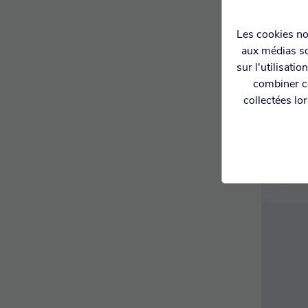
Les cookies nou
aux médias so
PAIE
CI
sur l'utilisati
combiner ce
collectées lo