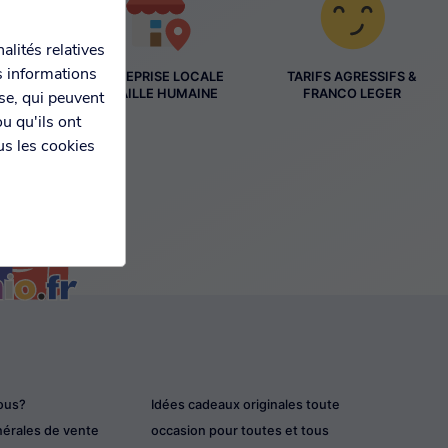
alités relatives
s informations
ENTREPRISE LOCALE
TARIFS AGRESSIFS &
ES
À TAILLE HUMAINE
FRANCO LEGER
yse, qui peuvent
S
u qu'ils ont
us les cookies
ous?
Idées cadeaux originales toute
nérales de vente
occasion pour toutes et tous