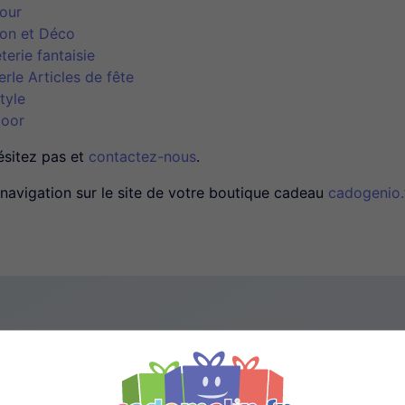
our
on et Déco
terie fantaisie
erIe Articles de fête
tyle
oor
ésitez pas et
contactez-nous
.
navigation sur le site de votre boutique cadeau
cadogenio.