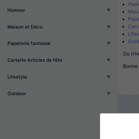
Hum
Humour
Mais
Pape
Cart
Maison et Déco
Lifes
Outd
Papeterie fantaisie
Ou n'h
CarterIe Articles de fête
Bonne 
Lifestyle
Outdoor