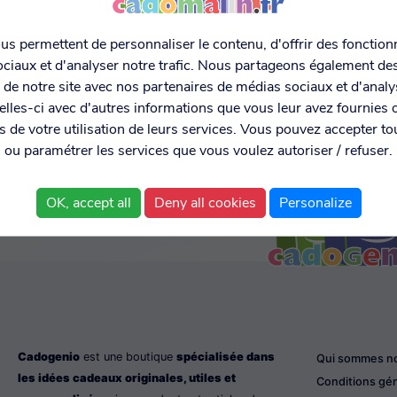
s permettent de personnaliser le contenu, d'offrir des fonctionn
ciaux et d'analyser notre trafic. Nous partageons également de
MENT SÉCURISÉ
EXPÉDITION RAPIDE ET
DONNÉES
C MONETICO
LIVRAISON EN 48H
PERSONNELL
on de notre site avec nos partenaires de médias sociaux et d'anal
SÉCURISÉE
lles-ci avec d'autres informations que vous leur avez fournies o
rs de votre utilisation de leurs services. Vous pouvez accepter to
ou paramétrer les services que vous voulez autoriser / refuser.
OK, accept all
Deny all cookies
Personalize
Cadogenio
est une boutique
spécialisée dans
Qui sommes n
les idées cadeaux originales, utiles et
Conditions gé