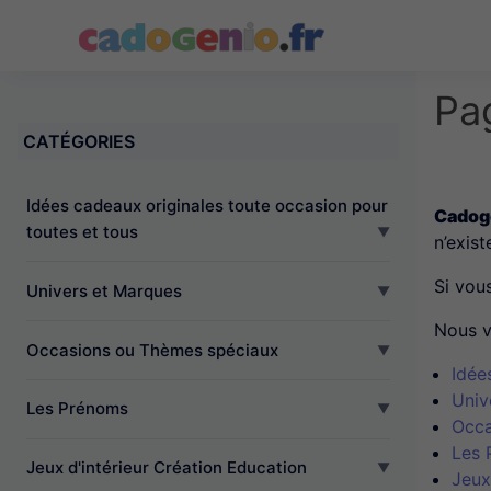
Cadogenio.fr
Pa
CATÉGORIES
Idées cadeaux originales toute occasion pour
Cadoge
toutes et tous
n’exist
Si vou
Univers et Marques
Nous v
Occasions ou Thèmes spéciaux
Idée
Univ
Les Prénoms
Occa
Les 
Jeux d'intérieur Création Education
Jeux